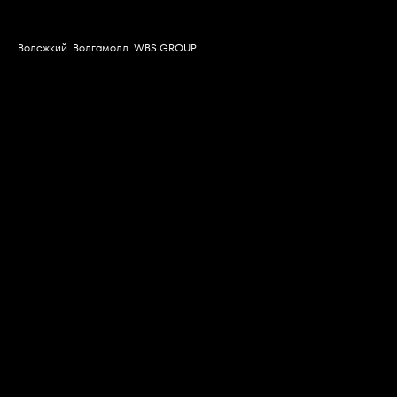
Волсжкий. Волгамолл. WBS GROUP